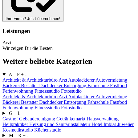
Ihre Firma? Jetzt übernehmen!
Leistungen
Arzt
Wir zeigen Dir die Besten
Weitere beliebte Kategorien
A – F
+
-
Architekt & Architekturbüro
Arzt
Autolackierer
Autovermietung
Bäckerei
Bestatter
Dachdecker
Entsorgung
Fahrschule
Fastfood
Ferienwohnung
Fitnessstudio
Fotostudio
Architekt & Architekturbüro
Arzt
Autolackierer
Autovermietung
Bäckerei
Bestatter
Dachdecker
Entsorgung
Fahrschule
Fastfood
Ferienwohnung
Fitnessstudio
Fotostudio
G – L
+
-
Gasthof
Gebäudereinigung
Getränkemarkt
Hausverwaltung
Heilpraktiker
Heizung und Sanitärinstallateur
Hotel
Imbiss
Juwelier
Kosmetikstudio
Küchenstudio
M – R
+
-