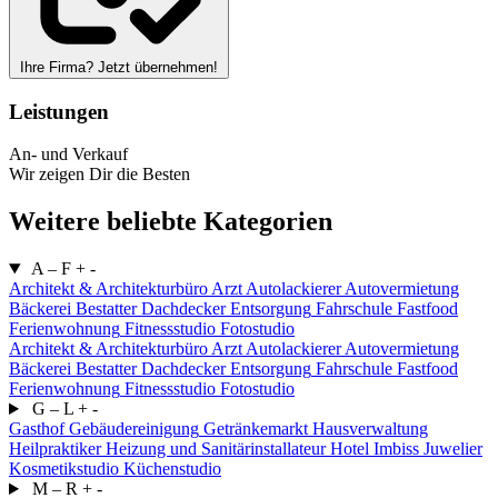
Ihre Firma? Jetzt übernehmen!
Leistungen
An- und Verkauf
Wir zeigen Dir die Besten
Weitere beliebte Kategorien
A – F
+
-
Architekt & Architekturbüro
Arzt
Autolackierer
Autovermietung
Bäckerei
Bestatter
Dachdecker
Entsorgung
Fahrschule
Fastfood
Ferienwohnung
Fitnessstudio
Fotostudio
Architekt & Architekturbüro
Arzt
Autolackierer
Autovermietung
Bäckerei
Bestatter
Dachdecker
Entsorgung
Fahrschule
Fastfood
Ferienwohnung
Fitnessstudio
Fotostudio
G – L
+
-
Gasthof
Gebäudereinigung
Getränkemarkt
Hausverwaltung
Heilpraktiker
Heizung und Sanitärinstallateur
Hotel
Imbiss
Juwelier
Kosmetikstudio
Küchenstudio
M – R
+
-